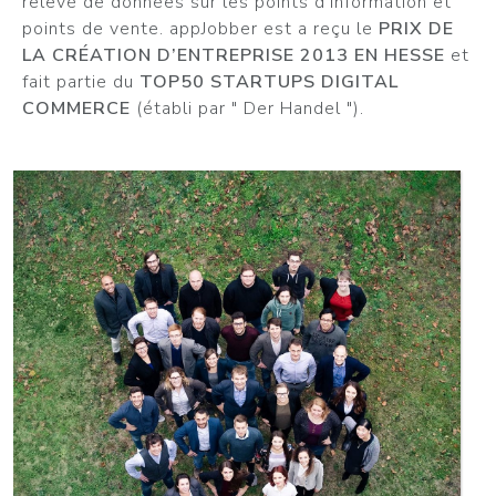
relevé de données sur les points d’information et
points de vente. appJobber est a reçu le
PRIX DE
LA CRÉATION D’ENTREPRISE 2013 EN HESSE
et
fait partie du
TOP50 STARTUPS DIGITAL
COMMERCE
(établi par " Der Handel ").
PLUS D INFOS